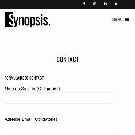
MENU
S
k
i
p
t
o
CONTACT
c
o
n
FORMULAIRE DE CONTACT
t
Nom ou Société (Obligatoire)
e
n
t
Adresse Email (Obligatoire)